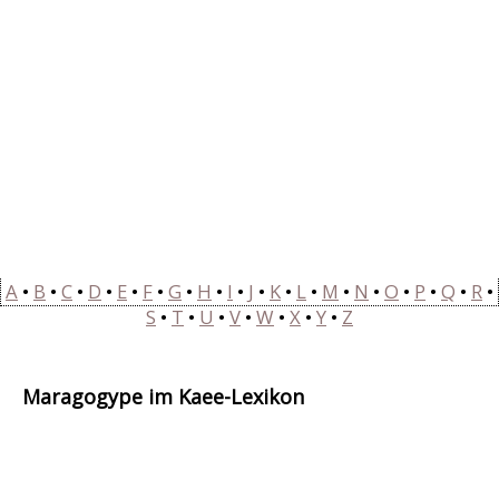
A
•
B
•
C
•
D
•
E
•
F
•
G
•
H
•
I
•
J
•
K
•
L
•
M
•
N
•
O
•
P
•
Q
•
R
•
S
•
T
•
U
•
V
•
W
•
X
•
Y
•
Z
Maragogype im Kaffee-Lexikon