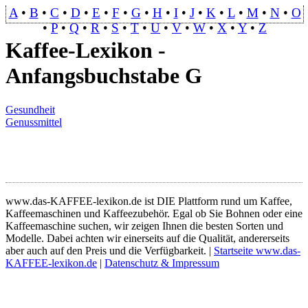
A
•
B
•
C
•
D
•
E
•
F
•
G
•
H
•
I
•
J
•
K
•
L
•
M
•
N
•
O
•
P
•
Q
•
R
•
S
•
T
•
U
•
V
•
W
•
X
•
Y
•
Z
Kaffee-Lexikon -
Anfangsbuchstabe G
Gesundheit
Genussmittel
www.das-KAFFEE-lexikon.de ist DIE Plattform rund um Kaffee,
Kaffeemaschinen und Kaffeezubehör. Egal ob Sie Bohnen oder eine
Kaffeemaschine suchen, wir zeigen Ihnen die besten Sorten und
Modelle. Dabei achten wir einerseits auf die Qualität, andererseits
aber auch auf den Preis und die Verfügbarkeit. |
Startseite www.das-
KAFFEE-lexikon.de
|
Datenschutz & Impressum