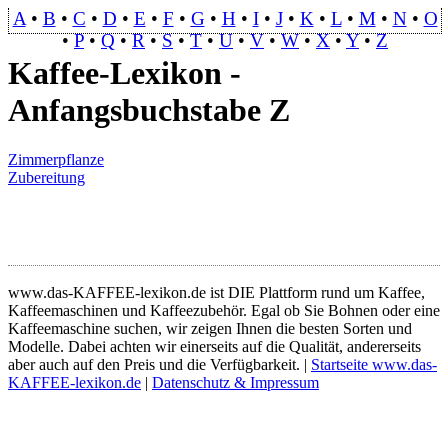
A
•
B
•
C
•
D
•
E
•
F
•
G
•
H
•
I
•
J
•
K
•
L
•
M
•
N
•
O
•
P
•
Q
•
R
•
S
•
T
•
U
•
V
•
W
•
X
•
Y
•
Z
Kaffee-Lexikon -
Anfangsbuchstabe Z
Zimmerpflanze
Zubereitung
www.das-KAFFEE-lexikon.de ist DIE Plattform rund um Kaffee,
Kaffeemaschinen und Kaffeezubehör. Egal ob Sie Bohnen oder eine
Kaffeemaschine suchen, wir zeigen Ihnen die besten Sorten und
Modelle. Dabei achten wir einerseits auf die Qualität, andererseits
aber auch auf den Preis und die Verfügbarkeit. |
Startseite www.das-
KAFFEE-lexikon.de
|
Datenschutz & Impressum