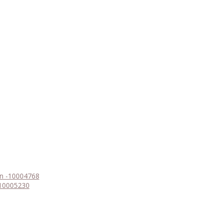
an -10004768
 10005230