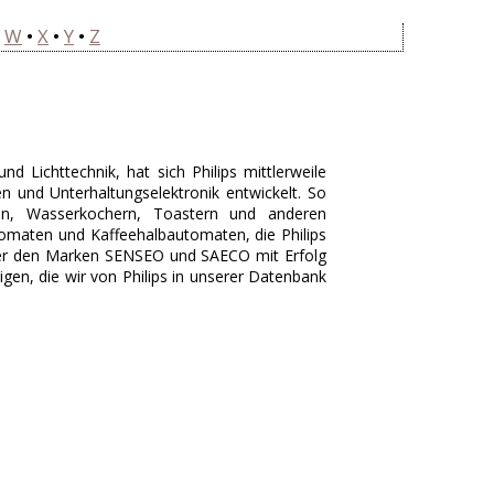
•
W
•
X
•
Y
•
Z
und Lichttechnik, hat sich Philips mittlerweile
n und Unterhaltungselektronik entwickelt. So
en, Wasserkochern, Toastern und anderen
omaten und Kaffeehalbautomaten, die Philips
nter den Marken SENSEO und SAECO mit Erfolg
gen, die wir von Philips in unserer Datenbank