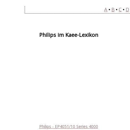
A
•
B
•
C
•
D
Philips im Kaffee-Lexikon
Philips - EP4051/10 Series 4000