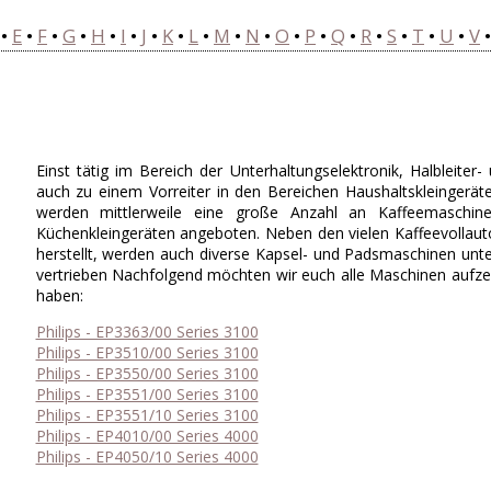
•
E
•
F
•
G
•
H
•
I
•
J
•
K
•
L
•
M
•
N
•
O
•
P
•
Q
•
R
•
S
•
T
•
U
•
V
Einst tätig im Bereich der Unterhaltungselektronik, Halbleiter- 
auch zu einem Vorreiter in den Bereichen Haushaltskleingeräte
werden mittlerweile eine große Anzahl an Kaffeemaschin
Küchenkleingeräten angeboten. Neben den vielen Kaffeevollaut
herstellt, werden auch diverse Kapsel- und Padsmaschinen u
vertrieben Nachfolgend möchten wir euch alle Maschinen aufzei
haben:
Philips - EP3363/00 Series 3100
Philips - EP3510/00 Series 3100
Philips - EP3550/00 Series 3100
Philips - EP3551/00 Series 3100
Philips - EP3551/10 Series 3100
Philips - EP4010/00 Series 4000
Philips - EP4050/10 Series 4000