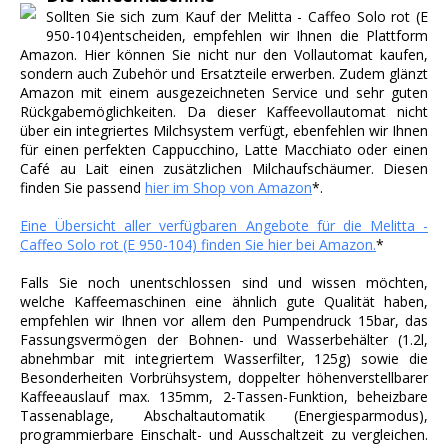
Sollten Sie sich zum Kauf der Melitta - Caffeo Solo rot (E
950-104)entscheiden, empfehlen wir Ihnen die Plattform
Amazon. Hier können Sie nicht nur den Vollautomat kaufen,
sondern auch Zubehör und Ersatzteile erwerben. Zudem glänzt
Amazon mit einem ausgezeichneten Service und sehr guten
Rückgabemöglichkeiten. Da dieser Kaffeevollautomat nicht
über ein integriertes Milchsystem verfügt, ebenfehlen wir Ihnen
für einen perfekten Cappucchino, Latte Macchiato oder einen
Café au Lait einen zusätzlichen Milchaufschäumer. Diesen
finden Sie passend
hier im Shop von Amazon
*.
Eine Übersicht aller verfügbaren Angebote für die Melitta -
Caffeo Solo rot (E 950-104) finden Sie hier bei Amazon.
*
Falls Sie noch unentschlossen sind und wissen möchten,
welche Kaffeemaschinen eine ähnlich gute Qualität haben,
empfehlen wir Ihnen vor allem den Pumpendruck 15bar, das
Fassungsvermögen der Bohnen- und Wasserbehälter (1.2l,
abnehmbar mit integriertem Wasserfilter, 125g) sowie die
Besonderheiten Vorbrühsystem, doppelter höhenverstellbarer
Kaffeeauslauf max. 135mm, 2-Tassen-Funktion, beheizbare
Tassenablage, Abschaltautomatik (Energiesparmodus),
programmierbare Einschalt- und Ausschaltzeit zu vergleichen.