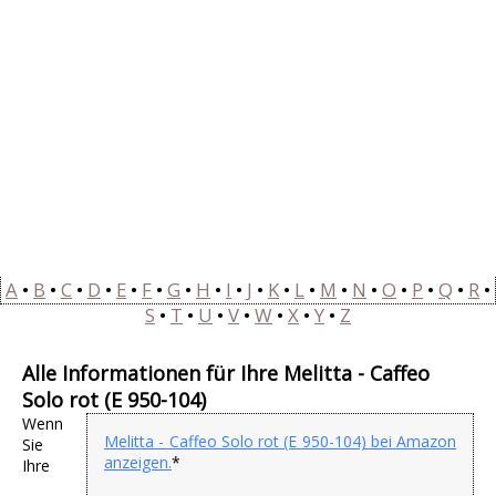
A
•
B
•
C
•
D
•
E
•
F
•
G
•
H
•
I
•
J
•
K
•
L
•
M
•
N
•
O
•
P
•
Q
•
R
•
S
•
T
•
U
•
V
•
W
•
X
•
Y
•
Z
Alle Informationen für Ihre Melitta - Caffeo
Solo rot (E 950-104)
Wenn
Melitta - Caffeo Solo rot (E 950-104) bei Amazon
Sie
anzeigen.
*
Ihre