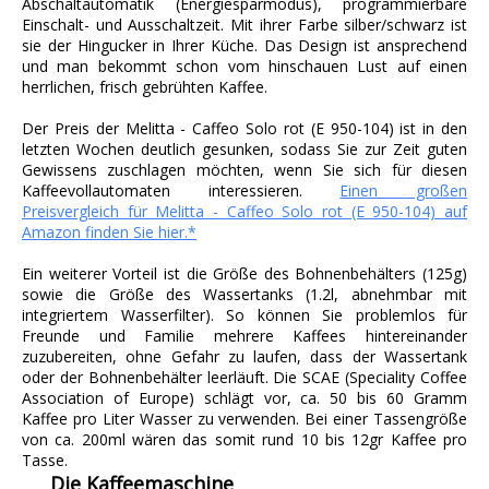
Abschaltautomatik (Energiesparmodus), programmierbare
Einschalt- und Ausschaltzeit. Mit ihrer Farbe silber/​schwarz ist
sie der Hingucker in Ihrer Küche. Das Design ist ansprechend
und man bekommt schon vom hinschauen Lust auf einen
herrlichen, frisch gebrühten Kaffee.
Der Preis der Melitta - Caffeo Solo rot (E 950-104) ist in den
letzten Wochen deutlich gesunken, sodass Sie zur Zeit guten
Gewissens zuschlagen möchten, wenn Sie sich für diesen
Kaffeevollautomaten interessieren.
Einen großen
Preisvergleich für Melitta - Caffeo Solo rot (E 950-104) auf
Amazon finden Sie hier.*
Ein weiterer Vorteil ist die Größe des Bohnenbehälters (125g)
sowie die Größe des Wassertanks (1.2l, abnehmbar mit
integriertem Wasserfilter). So können Sie problemlos für
Freunde und Familie mehrere Kaffees hintereinander
zuzubereiten, ohne Gefahr zu laufen, dass der Wassertank
oder der Bohnenbehälter leerläuft. Die SCAE (Speciality Coffee
Association of Europe) schlägt vor, ca. 50 bis 60 Gramm
Kaffee pro Liter Wasser zu verwenden. Bei einer Tassengröße
von ca. 200ml wären das somit rund 10 bis 12gr Kaffee pro
Tasse.
Die Kaffeemaschine