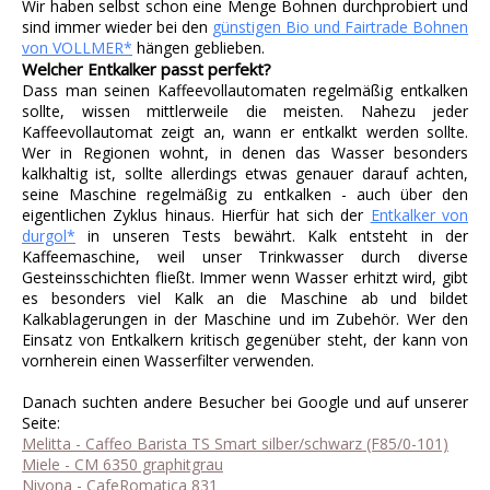
Wir haben selbst schon eine Menge Bohnen durchprobiert und
sind immer wieder bei den
günstigen Bio und Fairtrade Bohnen
von VOLLMER*
hängen geblieben.
Welcher Entkalker passt perfekt?
Dass man seinen Kaffeevollautomaten regelmäßig entkalken
sollte, wissen mittlerweile die meisten. Nahezu jeder
Kaffeevollautomat zeigt an, wann er entkalkt werden sollte.
Wer in Regionen wohnt, in denen das Wasser besonders
kalkhaltig ist, sollte allerdings etwas genauer darauf achten,
seine Maschine regelmäßig zu entkalken - auch über den
eigentlichen Zyklus hinaus. Hierfür hat sich der
Entkalker von
durgol*
in unseren Tests bewährt. Kalk entsteht in der
Kaffeemaschine, weil unser Trinkwasser durch diverse
Gesteinsschichten fließt. Immer wenn Wasser erhitzt wird, gibt
es besonders viel Kalk an die Maschine ab und bildet
Kalkablagerungen in der Maschine und im Zubehör. Wer den
Einsatz von Entkalkern kritisch gegenüber steht, der kann von
vornherein einen Wasserfilter verwenden.
Danach suchten andere Besucher bei Google und auf unserer
Seite:
Melitta - Caffeo Barista TS Smart silber/schwarz (F85/0-101)
Miele - CM 6350 graphitgrau
Nivona - CafeRomatica 831