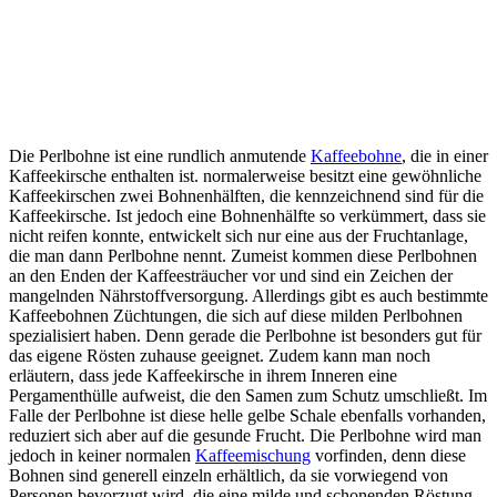
Die Perlbohne ist eine rundlich anmutende
Kaffeebohne
, die in einer
Kaffeekirsche enthalten ist. normalerweise besitzt eine gewöhnliche
Kaffeekirschen zwei Bohnenhälften, die kennzeichnend sind für die
Kaffeekirsche. Ist jedoch eine Bohnenhälfte so verkümmert, dass sie
nicht reifen konnte, entwickelt sich nur eine aus der Fruchtanlage,
die man dann Perlbohne nennt. Zumeist kommen diese Perlbohnen
an den Enden der Kaffeesträucher vor und sind ein Zeichen der
mangelnden Nährstoffversorgung. Allerdings gibt es auch bestimmte
Kaffeebohnen Züchtungen, die sich auf diese milden Perlbohnen
spezialisiert haben. Denn gerade die Perlbohne ist besonders gut für
das eigene Rösten zuhause geeignet. Zudem kann man noch
erläutern, dass jede Kaffeekirsche in ihrem Inneren eine
Pergamenthülle aufweist, die den Samen zum Schutz umschließt. Im
Falle der Perlbohne ist diese helle gelbe Schale ebenfalls vorhanden,
reduziert sich aber auf die gesunde Frucht. Die Perlbohne wird man
jedoch in keiner normalen
Kaffeemischung
vorfinden, denn diese
Bohnen sind generell einzeln erhältlich, da sie vorwiegend von
Personen bevorzugt wird, die eine milde und schonenden Röstung