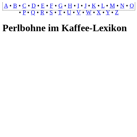
A
•
B
•
C
•
D
•
E
•
F
•
G
•
H
•
I
•
J
•
K
•
L
•
M
•
N
•
O
•
P
•
Q
•
R
•
S
•
T
•
U
•
V
•
W
•
X
•
Y
•
Z
Perlbohne im Kaffee-Lexikon