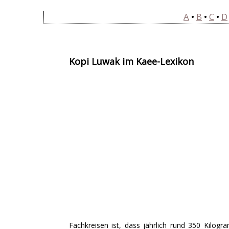
A
•
B
•
C
•
D
Kopi Luwak im Kaffee-Lexikon
Fachkreisen ist, dass jährlich rund 350 Kilogr