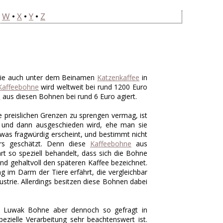
•
W
•
X
•
Y
•
Z
die auch unter dem Beinamen
Katzenkaffee
in
Kaffeebohne
wird weltweit bei rund 1200 Euro
o
aus diesen Bohnen bei rund 6 Euro agiert.
preislichen Grenzen zu sprengen vermag, ist
n und dann ausgeschieden wird, ehe man sie
as fragwürdig erscheint, und bestimmt nicht
ers geschätzt. Denn diese
Kaffeebohne
aus
t so speziell behandelt, dass sich die Bohne
nd gehaltvoll den späteren Kaffee bezeichnet.
 im Darm der Tiere erfährt, die vergleichbar
strie. Allerdings besitzen diese Bohnen dabei
i Luwak Bohne aber dennoch so gefragt in
ezielle Verarbeitung sehr beachtenswert ist.