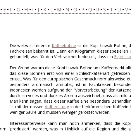
•
E
•
F
•
G
•
H
•
I
•
J
•
K
•
L
•
M
•
N
•
O
•
P
•
Q
•
R
•
S
•
T
•
U
•
V
Die weltweit teuerste
Kaffeebohne
ist die Kopi Luwak Bohne, 
Fachkreisen bekannt ist. Denn ein Kilogramm dieser speziellen
gehandelt, was für den Verbraucher bedeutet, dass ein
Espress
Der Grund warum diese Kopi Luwak Bohne am Kaffeemarkt alle 
das diese Bohnen erst von einer Schleichkatzenart gefresse
erntet. Was für den europäischen Geschmack normalerweise etw
besonders aromatisch anmutet, ist in Fachkreisen besond
Indonesien werden aufgrund der "Vorverarbeitung" der Katzenar
durch ein volles und dunkles Aroma auszeichnet, dass als mild u
Man kann sagen, dass dieser Kaffee eine besondere Behandlung
ist mit der nassen
Aufbereitung
in der herkömmlichen Kaffeeindu
weniger Säure und müssen weniger geröstet werden.
Interessanterweise kann man noch anmerken, dass die Kop
amm "produziert" werden, was in Hinblick auf die Region und die sp